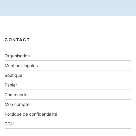
t
o
n
d
e
CONTACT
v
u
Organisation
e
Mentions légales
s
Boutique
É
Panier
v
Commande
è
Mon compte
n
Politique de confidentialité
e
CGU
m