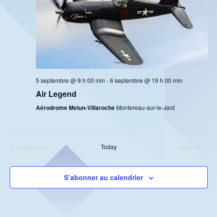
o
i
c
n
o
n
h
n
e
d
e
z
e
u
e
n
v
e
t
u
5 septembre @ 9 h 00 min
-
6 septembre @ 19 h 00 min
d
n
e
Air Legend
a
s
t
a
Aérodrome Melun-Villaroche
Montereau-sur-le-Jard
e
É
v
.
v
i
è
Évènements
Évènements
précédents
Today
suivants
n
g
e
a
S’abonner au calendrier
m
t
e
i
n