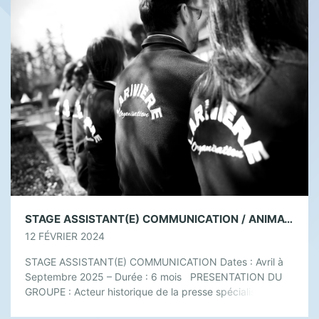
STAGE ASSISTANT(E) COMMUNICATION / ANIMATIONS – AVRIL À SEPTEMBRE 2025 (DURÉE : 6 MOIS)
12 FÉVRIER 2024
STAGE ASSISTANT(E) COMMUNICATION Dates : Avril à
Septembre 2025 – Durée : 6 mois PRESENTATION DU
GROUPE : Acteur historique de la presse spécialisée en
France, le groupe des Editions […]