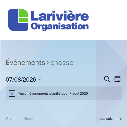
Évènements
chasse
R
N
07/08/2026
R
J
e
a
e
o
S
c
u
v
é
h
Aucun évènements planifié pour 7 août 2026
c
r
e
l
i
r
e
h
g
c
c
h
a
e
t
e
Jour précédent
Jour suivant
t
i
r