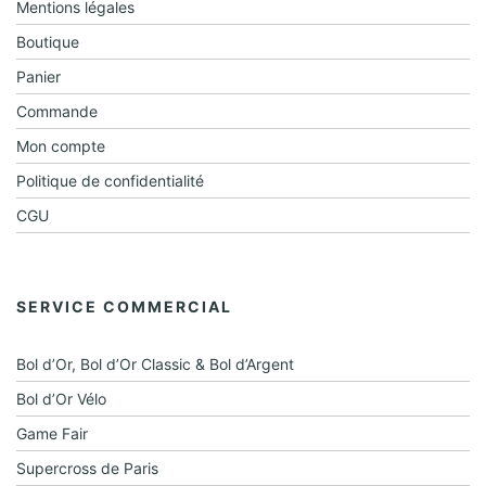
t
o
Mentions légales
n
Boutique
d
Panier
e
Commande
v
Mon compte
u
Politique de confidentialité
CGU
e
s
É
SERVICE COMMERCIAL
v
è
Bol d’Or, Bol d’Or Classic & Bol d’Argent
n
Bol d’Or Vélo
e
Game Fair
m
Supercross de Paris