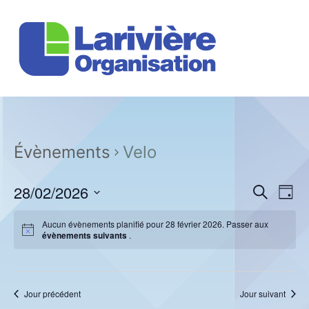
Évènements
Velo
R
N
28/02/2026
R
J
e
a
e
o
S
c
u
v
Aucun évènements planifié pour 28 février 2026. Passer aux
é
h
c
r
évènements suivants
.
e
l
i
r
e
h
g
c
c
h
a
e
t
e
Jour précédent
Jour suivant
t
i
r