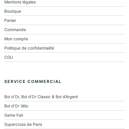
t
o
Mentions légales
n
Boutique
d
Panier
e
Commande
v
Mon compte
u
Politique de confidentialité
CGU
e
s
É
SERVICE COMMERCIAL
v
è
Bol d’Or, Bol d’Or Classic & Bol d’Argent
n
Bol d’Or Vélo
e
Game Fair
m
Supercross de Paris