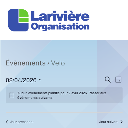
Évènements
Velo
R
N
02/04/2026
R
J
e
a
e
o
S
c
u
v
Aucun évènements planifié pour 2 avril 2026. Passer aux
é
h
c
r
évènements suivants
.
e
l
i
r
e
h
g
c
c
h
a
e
t
e
Jour précédent
Jour suivant
t
i
r