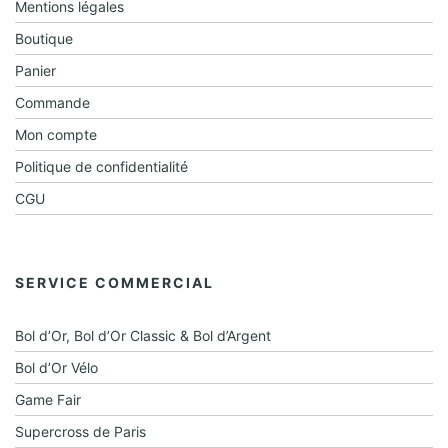
t
o
Mentions légales
n
Boutique
d
Panier
e
Commande
v
Mon compte
u
Politique de confidentialité
CGU
e
s
É
SERVICE COMMERCIAL
v
è
Bol d’Or, Bol d’Or Classic & Bol d’Argent
n
Bol d’Or Vélo
e
Game Fair
m
Supercross de Paris